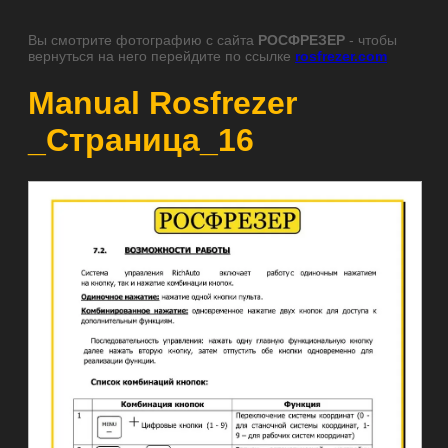
Вы смотрите фотографию с сайта
РОСФРЕЗЕР
- чтобы
вернуться на него перейдите по ссылке
rosfrezer.com
Manual Rosfrezer
_Страница_16