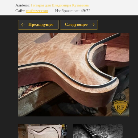
Альбом:
Гитары для Владимира Кузьмина
Сайт:
rosfrezer.com
Изображение: 49/72
Предыдущее
Следующее